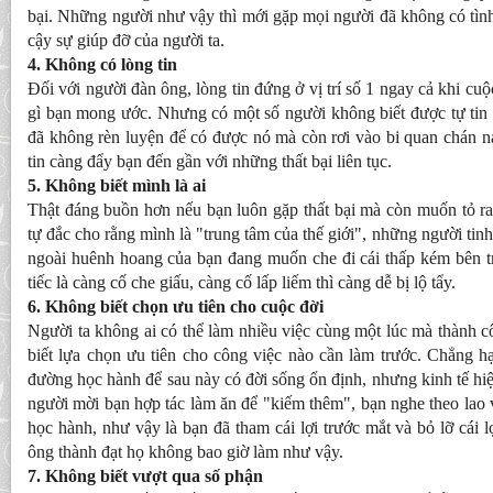
bại. Những người như vậy thì mới gặp mọi người đã không có tình
cậy sự giúp đỡ của người ta.
4. Không có lòng tin
Đối với người đàn ông, lòng tin đứng ở vị trí số 1 ngay cả khi c
gì bạn mong ước. Nhưng có một số người không biết được tự tin 
đã không rèn luyện để có được nó mà còn rơi vào bi quan chán nả
tin càng đẩy bạn đến gần với những thất bại liên tục.
5. Không biết mình là ai
Thật đáng buồn hơn nếu bạn luôn gặp thất bại mà còn muốn tỏ r
tự đắc cho rằng mình là "trung tâm của thế giới", những người tinh
ngoài huênh hoang của bạn đang muốn che đi cái thấp kém bên 
tiếc là càng cố che giấu, càng cố lấp liếm thì càng dễ bị lộ tẩy.
6. Không biết chọn ưu tiên cho cuộc đời
Người ta không ai có thể làm nhiều việc cùng một lúc mà thành 
biết lựa chọn ưu tiên cho công việc nào cần làm trước. Chẳng h
đường học hành để sau này có đời sống ổn định, nhưng kinh tế hiệ
người mời bạn hợp tác làm ăn để "kiếm thêm", bạn nghe theo lao
học hành, như vậy là bạn đã tham cái lợi trước mắt và bỏ lỡ cái l
ông thành đạt họ không bao giờ làm như vậy.
7. Không biết vượt qua số phận