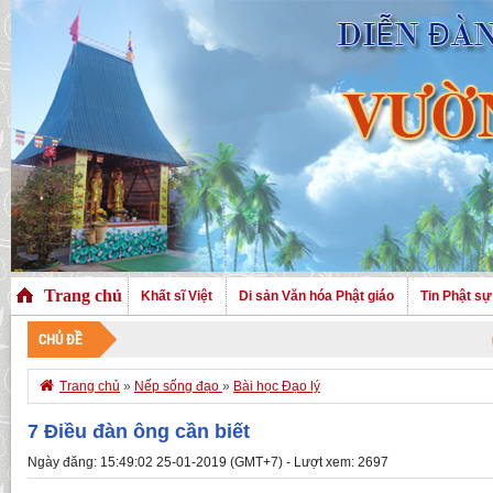
Trang chủ
Khất sĩ Việt
Di sản Văn hóa Phật giáo
Tin Phật sự
CHỦ ĐỀ
CHÀO MỪN

Trang chủ
»
Nếp sống đạo
»
Bài học Đạo lý
7 Điều đàn ông cần biết
Ngày đăng: 15:49:02 25-01-2019 (GMT+7) - Lượt xem: 2697