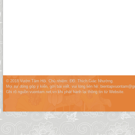
© 2018 Vườn Tâm Hội. Chủ nhiệm: ĐĐ. Thích Giác Nhường.
Mọi sự đóng góp ý kiến, gởi bài viết, vui lòng liên hệ:
bientapvuontam@gm
Ghi rõ nguồn vuontam.net.vn khi phát hành lại thông tin từ Website.