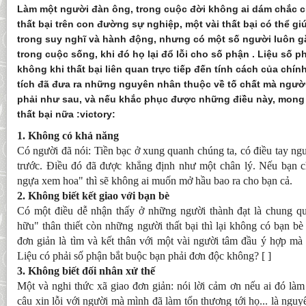
Làm một người đàn ông, trong cuộc đời không ai dám chắc 
thất bại trên con đường sự nghiệp, một vài thất bại có thể g
trong suy nghĩ và hành động, nhưng có một số người luôn gặp
trong cuộc sống, khi đó họ lại đổ lỗi cho số phận . Liệu số 
không khi thất bại liên quan trực tiếp đến tính cách của chí
tích đã đưa ra những nguyên nhân thuộc về tố chất mà ngư
phải như sau, và nếu khắc phục được những điều này, mong
thất bại nữa :victory:
1. Không có khả năng
Có người đã nói: Tiền bạc ở xung quanh chúng ta, có điều tay ngườ
trước. Điều đó đã được khẳng định như một chân lý. Nếu bạn ch
ngựa xem hoa" thì sẽ không ai muốn mở hầu bao ra cho bạn cả.
2. Không biết kết giao với bạn bè
Có một điều dễ nhận thấy ở những người thành đạt là chung qu
hữu" thân thiết còn những người thất bại thì lại không có bạn bè 
đơn giản là tìm và kết thân với một vài người tâm đầu ý hợp m
Liệu có phải số phận bắt buộc bạn phải đơn độc không? [ ]
3. Không biết đối nhân xử thế
Một và nghi thức xã giao đơn giản: nói lời cảm ơn nếu ai đó làm
câu xin lỗi với người mà mình đã làm tổn thương tới họ... là ngu