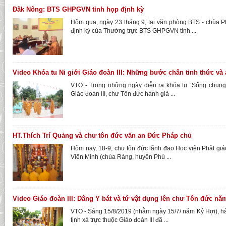
Đăk Nông: BTS GHPGVN tỉnh họp định kỳ
Hôm qua, ngày 23 tháng 9, tại văn phòng BTS - chùa 
định kỳ của Thường trực BTS GHPGVN tỉnh ...
Video Khóa tu Ni giới Giáo đoàn III: Những bước chân tỉnh thức và 
VTO - Trong những ngày diễn ra khóa tu “Sống chung 
Giáo đoàn III, chư Tôn đức hành giả ...
HT.Thích Trí Quảng và chư tôn đức vấn an Đức Pháp chủ
Hôm nay, 18-9, chư tôn đức lãnh đạo Học viện Phật giá
Viên Minh (chùa Ráng, huyện Phú ...
Video Giáo đoàn III: Dâng Y bát và tứ vật dụng lên chư Tôn đức nă
VTO - Sáng 15/8/2019 (nhằm ngày 15/7/ năm Kỷ Hợi), h
tịnh xá trực thuộc Giáo đoàn III đã ...