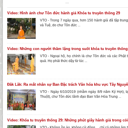
...
Video: Hình ảnh chư Tôn đức hành giả Khóa tu truyền thống 29
VTO - Trong 7 ngày qua, hơn 150 hành giả đã tập trung tu 
và Tuệ, do chư Tôn đức ...
Video: Những con người thầm lặng trong suốt khóa tu truyền thống 
VTO - Ngoại hộ, họ chính là chư Tôn đức và các Phật 
quả. Họ phải thức dậy từ lúc ...
Đăk Lăk: Ra mắt nhân sự Ban Đặc trách Văn hóa khu vực Tây Nguy
VTO - Ngày 6/10/2019 (nhằm ngày 8/9 năm Kỷ Hợi), t
Thuột), chư Tôn đức lãnh đạo Ban Văn Hóa Trung ...
Video: Khóa tu truyền thống 29: Những phút giây hành giả trong cỏi 
VTO - Không ồn ào, không cử động… chỉ có những âm tha