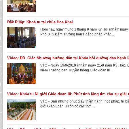
Đăk R’lấp: Khoá tu tại chùa Hoa Khai
Hôm nay, ngày mùng 1 tháng 9 năm Kỷ Hợi (nhằm ngày 2
Phó BTS kiêm Trưởng ban Hoằng pháp Phật ...
Video: ĐĐ. Giác Nhường hướng dẫn tại Khóa bồi dướng đạo hạnh l
VTO - Ngày 19/9/2019 (nhằm ngày 21/8 năm Kỷ Hợi), 
kiêm Trưởng ban Truyền thông Giáo đoàn III ...
Video: Khóa tu Ni giới Giáo đoàn III: Phút tỉnh lặng tìm cầu sự giải 
VTO - Sau những phút giây thiền hành, học pháp, trì b
giới Giáo đoàn III còn có các thời ...