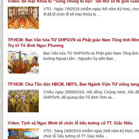
Video: Bế mạc Khóa tu “Sống chung tu học” lần thứ 10 Ni giới Giáo
VTO - Ngày 7/9/2019 (nhằm ngày 9/8 năm Kỷ Hợi), ch
III đã tổ chức lễ bế mạc Khóa tu ...
TP.HCM: Ban Văn hóa TƯ GHPGVN và Phật giáo Nam Tông tỉnh Đồng
Trụ trì Tổ đình Ngọc Phương
Ban Văn hóa TƯ GHPGVN và Phật giáo Nam Tông tỉnh Đ
trưởng Ngoạt Liên – Nguyên Ủy viên Ban ...
TP.HCM: Chư Tôn đức HĐCM, HĐTS, Ban Ngành Viện TƯ viếng tang 
Chiều ngày 26/09/2019, Hội đồng Chứng minh, Hội đồ
GHPGVN, đã quang lâm Tổ đình Tịnh xá ...
Video: Tịnh xá Ngọc Minh tổ chức lễ tiểu tưởng cố TT. Giác Hiếu
VTO - Sáng 24/9/2019 (nhằm ngày 26/8 năm Kỷ Hợi), ch
chức lễ Tiểu tường cố TT. Giác Hiếu ...