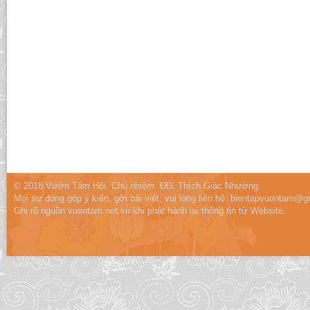
© 2018 Vườn Tâm Hội. Chủ nhiệm: ĐĐ. Thích Giác Nhường.
Mọi sự đóng góp ý kiến, gởi bài viết, vui lòng liên hệ:
bientapvuontam@gm
Ghi rõ nguồn vuontam.net.vn khi phát hành lại thông tin từ Website.