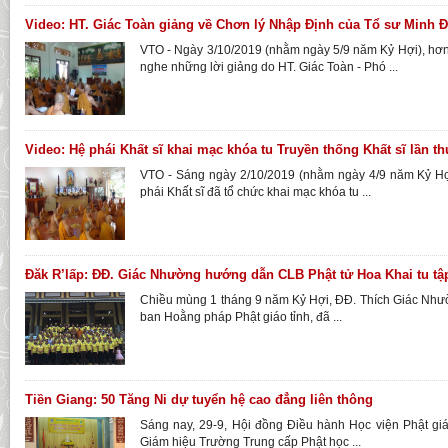
Video: HT. Giác Toàn giảng về Chơn lý Nhập Định của Tổ sư Minh 
VTO - Ngày 3/10/2019 (nhằm ngày 5/9 năm Kỷ Hợi), hơ
nghe những lời giảng do HT. Giác Toàn - Phó ...
Video: Hệ phái Khất sĩ khai mạc khóa tu Truyền thống Khất sĩ lần th
VTO - Sáng ngày 2/10/2019 (nhằm ngày 4/9 năm Kỷ Hợ
phái Khất sĩ đã tổ chức khai mạc khóa tu ...
Đăk R’lấp: ĐĐ. Giác Nhường hướng dẫn CLB Phật tử Hoa Khai tu tậ
Chiều mùng 1 tháng 9 năm Kỷ Hợi, ĐĐ. Thích Giác Như
ban Hoằng pháp Phật giáo tỉnh, đã ...
Tiền Giang: 50 Tăng Ni dự tuyển hệ cao đẳng liên thông
Sáng nay, 29-9, Hội đồng Điều hành Học viện Phật gi
Giám hiệu Trường Trung cấp Phật học ...