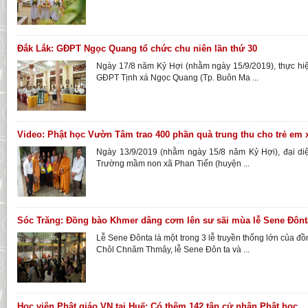
Đắk Lắk: GĐPT Ngọc Quang tổ chức chu niên lần thứ 30
Ngày 17/8 năm Kỷ Hợi (nhằm ngày 15/9/2019), thực hi
GĐPT Tịnh xá Ngọc Quang (Tp. Buôn Ma ...
Video: Phật học Vườn Tâm trao 400 phần quà trung thu cho trẻ em 
Ngày 13/9/2019 (nhằm ngày 15/8 năm Kỷ Hợi), đại d
Trường mầm non xã Phan Tiến (huyện ...
Sóc Trăng: Đồng bào Khmer dâng cơm lên sư sãi mùa lễ Sene Đônt
Lễ Sene Đônta là một trong 3 lễ truyền thống lớn của 
Chôl Chnăm Thmây, lễ Sene Đôn ta và ...
Học viện Phật giáo VN tại Huế: Có thêm 142 tân cử nhân Phật học