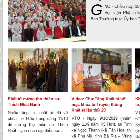
G
NO - Chiều nay, 15-
Học viện Phật giá
Ban Thường trực Ủy ban Tr
Phật tử mừng thọ thiền sư
Video: Chư Tăng Khất sĩ bế
Kh
Thích Nhất Hạnh
mạc khóa tu Truyền thống
tr
Khất sĩ lần thứ 29
Nhiều tăng, ni, phật tử đã về
V
VTO - Ngày 9/10/2019 (nhằm
chùa Từ Hiếu trong sáng 11/10
6/
ngày 11/9 năm Kỷ Hợi), tại Tịnh
để mừng thọ thiền sư Thích
K
xá Ngọc Thạnh (xã Tân Hòa, thị
Nhất Hạnh nhân dịp thiền sư ...
(G
xã Phú Mỹ, tỉnh Bà Rịa – Vũng
Bá