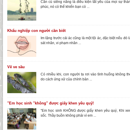
Cần cù siêng năng là điều kiện tất yếu của mọi sự thà
phúc, nó có thể khiến bạn có ...
Khẩu nghiệp con người cần biết
Im lặng trước cái ác cũng là một tội ác, đặc biệt nếu đó 
sát nhân, vi phạm nhân ...
Vẽ ve sầu
Có nhiều khi, con người ta rơi vào tình huống không t
do cách ứng xử của chính bản ...
"Em học sinh "không" được giấy khen yêu quý!
"Em học sinh KHÔNG được giấy khen yêu quý, Khi xem
sốc. Thầy buồn không phải vì em ...