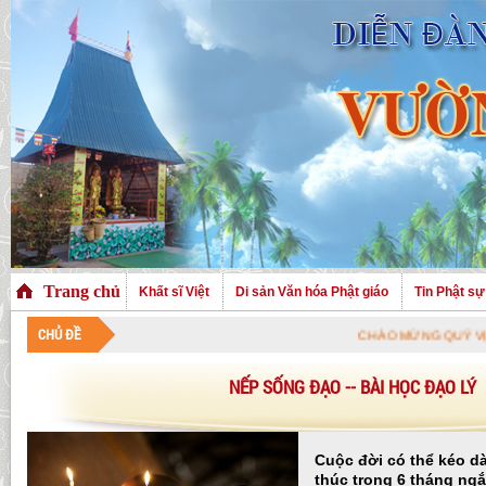
Trang chủ
Khất sĩ Việt
Di sản Văn hóa Phật giáo
Tin Phật sự
CHỦ ĐỀ
CHÀO MỪNG QUÝ VỊ ĐÃ GHÉ THĂM
NẾP SỐNG ĐẠO -- BÀI HỌC ĐẠO LÝ
Cuộc đời có thể kéo dà
thúc trong 6 tháng ng