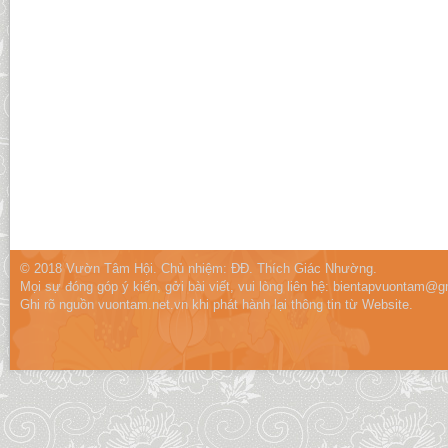
© 2018 Vườn Tâm Hội. Chủ nhiệm: ĐĐ. Thích Giác Nhường.
Mọi sự đóng góp ý kiến, gởi bài viết, vui lòng liên hệ:
bientapvuontam@gm
Ghi rõ nguồn vuontam.net.vn khi phát hành lại thông tin từ Website.