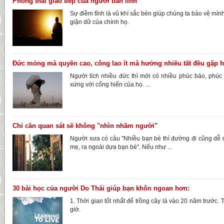
Phong thái giao tiếp của người bản lĩnh
Sự điềm tĩnh là vũ khí sắc bén giúp chúng ta bảo vệ mìn
giận dữ của chính họ.
Đức mỏng mà quyền cao, công lao ít mà hưởng nhiều tất đều gặp 
Người tích nhiều đức thì mới có nhiều phúc báo, phú
xứng với cống hiến của họ. ...
Chỉ cần quan sát sẽ không "nhìn nhầm người"
Người xưa có câu "Nhiều bạn bè thì đường đi cũng dễ
mẹ, ra ngoài dựa bạn bè". Nếu như ...
30 bài học của người Do Thái giúp bạn khôn ngoan hơn:
1. Thời gian tốt nhất để trồng cây là vào 20 năm trước. T
giờ.