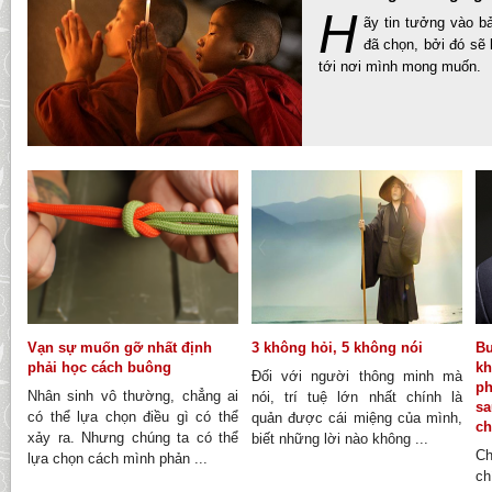
H
ãy tin tưởng vào b
đã chọn, bởi đó sẽ
tới nơi mình mong muốn.
Vạn sự muốn gỡ nhất định
3 không hỏi, 5 không nói
Bư
phải học cách buông
kh
Đối với người thông minh mà
ph
Nhân sinh vô thường, chẳng ai
nói, trí tuệ lớn nhất chính là
sa
có thể lựa chọn điều gì có thể
quản được cái miệng của mình,
ch
xảy ra. Nhưng chúng ta có thể
biết những lời nào không ...
Ch
lựa chọn cách mình phản ...
ch