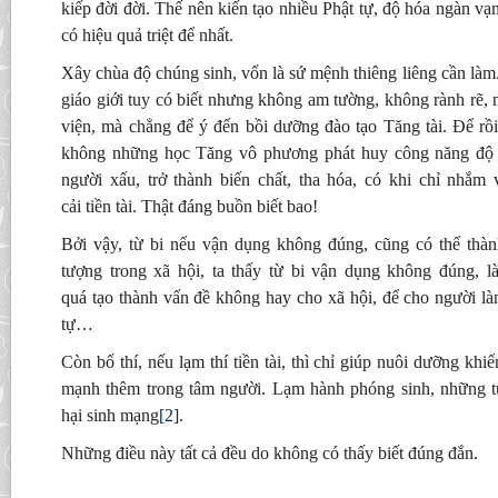
kiếp đời đời. Thế nên kiến tạo nhiều Phật tự, độ hóa ngàn vạn
có hiệu quả triệt để nhất.
Xây chùa độ chúng sinh, vốn là sứ mệnh thiêng liêng cần làm.
giáo giới tuy có biết nhưng không am tường, không rành rẽ, 
viện, mà chẳng để ý đến bồi dưỡng đào tạo Tăng tài. Để rồi
không những học Tăng vô phương phát huy công năng độ 
người xấu, trở thành biến chất, tha hóa, có khi chỉ nhắ
cải tiền tài. Thật đáng buồn biết bao!
Bởi vậy, từ bi nếu vận dụng không đúng, cũng có thể thành
tượng trong xã hội, ta thấy từ bi vận dụng không đúng, l
quá tạo thành vấn đề không hay cho xã hội, để cho người làm
tự…
Còn bố thí, nếu lạm thí tiền tài, thì chỉ giúp nuôi dưỡng kh
mạnh thêm trong tâm người. Lạm hành phóng sinh, những tưở
hại sinh mạng
[2]
.
Những điều này tất cả đều do không có thấy biết đúng đắn.