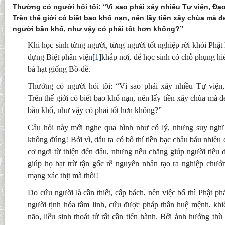
Thường có người hỏi tôi: “Vì sao phải xây nhiều Tự viện, Đạ
Trên thế giới có biết bao khổ nạn, nên lấy tiền xây chùa mà 
người bần khổ, như vậy có phải tốt hơn không?”
Khi học sinh từng người, từng người tốt nghiệp rời khỏi Phật h
dựng Biệt phân viện
[1]
khắp nơi, để học sinh có chỗ phụng hi
bá hạt giống Bồ-đề.
Thường có người hỏi tôi: “Vì sao phải xây nhiều Tự viện
Trên thế giới có biết bao khổ nạn, nên lấy tiền xây chùa mà 
bần khổ, như vậy có phải tốt hơn không?”
Câu hỏi này mới nghe qua hình như có lý, nhưng suy nghĩ 
không đúng! Bởi vì, dẫu ta có bố thí tiền bạc châu báu nhiề
cơ ngơi từ thiện đến đâu, nhưng nếu chẳng giúp người tiêu d
giúp họ bạt trừ tận gốc rễ nguyên nhân tạo ra nghiệp chướn
mạng xác thịt mà thôi!
Do cứu người là cần thiết, cấp bách, nên việc bố thì Phật p
người tịnh hóa tâm linh, cứu được pháp thân huệ mệnh, khi
não, liễu sinh thoát tử rất cần tiến hành. Bởi ảnh hưởng th