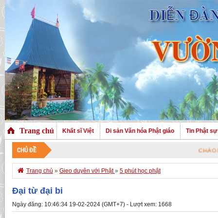
Trang chủ
Khất sĩ Việt
Di sản Văn hóa Phật giáo
Tin Phật sự
CHỦ ĐỀ
CHÀO MỪNG QUÝ VỊ

Trang chủ
»
Gieo duyên với Phật
»
5 phút học phật
Đại từ đại bi
Ngày đăng: 10:46:34 19-02-2024 (GMT+7) - Lượt xem: 1668