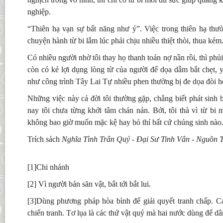
nghiệp.
“Thiên hạ vạn sự bất năng như ý”. Việc trong thiên hạ th
chuyện hành từ bi lắm lúc phải chịu nhiều thiệt thòi, thua kém
Có nhiều người nhờ tôi thay họ thanh toán nợ nần rồi, thì phủi
còn có kẻ lợi dụng lòng từ của người để dọa dẫm bắt chẹt, y
như công trình Tây Lai Tự nhiều phen thường bị đe dọa đòi hỏ
Những việc này cả đời tôi thường gặp, chẳng biết phát sinh 
nay tôi chưa từng khởi tâm chán nản. Bởi, tôi thà vì từ bi 
không bao giờ muốn mặc kệ hay bỏ thí bất cứ chúng sinh nào
Trích sách
Nghĩa Tình Trân Quý - Đại Sư Tinh Vân - Nguồn 
[1]Chi nhánh
[2] Vì người bán săn vật, bắt tới bắt lui.
[3]Dùng phương pháp hòa bình để giải quyết tranh chấp. Ca
chiến tranh. Tơ lụa là các thứ vật quý mà hai nước dùng để d