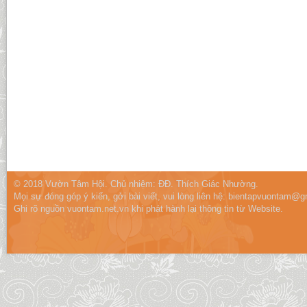
© 2018 Vườn Tâm Hội. Chủ nhiệm: ĐĐ. Thích Giác Nhường.
Mọi sự đóng góp ý kiến, gởi bài viết, vui lòng liên hệ:
bientapvuontam@gm
Ghi rõ nguồn vuontam.net.vn khi phát hành lại thông tin từ Website.