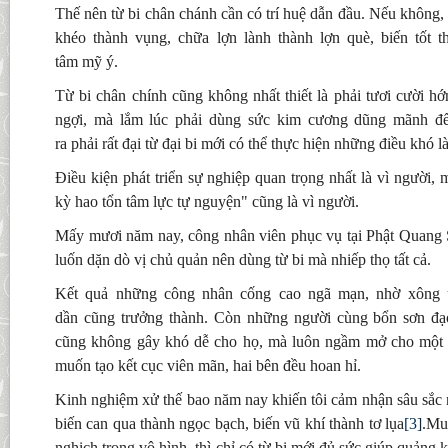
Thế nên từ bi chân chánh cần có trí huệ dẫn đầu. Nếu không, h
khéo thành vụng, chữa lợn lành thành lợn què, biến tốt t
tâm mỹ ý.
Từ bi chân chính cũng không nhất thiết là phải tươi cười hớ
ngợi, mà lắm lúc phải dùng sức kim cương dũng mãnh để
ra phải rất đại từ đại bi mới có thể thực hiện những điều khó 
Điều kiện phát triển sự nghiệp quan trọng nhất là vì người,
kỳ hao tổn tâm lực tự nguyện" cũng là vì người.
Mấy mươi năm nay, công nhân viên phục vụ tại Phật Quang S
luốn dặn dò vị chủ quản nên dùng từ bi mà nhiếp thọ tất cả.
Kết quả những công nhân cống cao ngã mạn, nhờ xông ư
dần cũng trưởng thành. Còn những người cùng bổn sơn đạo
cũng không gây khó dễ cho họ, mà luôn ngầm mở cho một c
muốn tạo kết cục viên mãn, hai bên đều hoan hỉ.
Kinh nghiệm xử thế bao năm nay khiến tôi cảm nhận sâu sắc r
biến can qua thành ngọc bạch, biến vũ khí thành tơ lụa
[3]
.Mu
nghịch trong vô hình, thì chỉ có từ bi mới đủ sức giúp quảng k