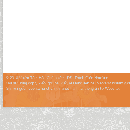
© 2018 Vườn Tâm Hội. Chủ nhiệm: ĐĐ. Thích Giác Nhường.
Mọi sự đóng góp ý kiến, gởi bài viết, vui lòng liên hệ:
bientapvuontam@gm
Ghi rõ nguồn vuontam.net.vn khi phát hành lại thông tin từ Website.