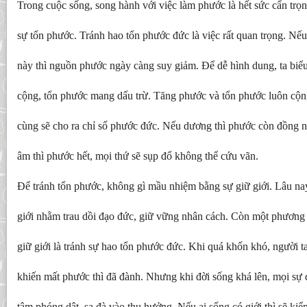
Trong cuộc sống, song hành với việc làm phước là hết sức cẩn trọn
sự tổn phước. Tránh hao tổn phước đức là việc rất quan trọng. Nế
này thì nguồn phước ngày càng suy giảm. Để dễ hình dung, ta biể
cộng, tổn phước mang dấu trừ. Tăng phước và tổn phước luôn cộng
cùng sẽ cho ra chỉ số phước đức. Nếu dương thì phước còn đồng 
âm thì phước hết, mọi thứ sẽ sụp đổ không thể cứu vãn.
Để tránh tổn phước, không gì mầu nhiệm bằng sự giữ giới. Lâu na
giới nhằm trau dồi đạo đức, giữ vững nhân cách. Còn một phương 
giữ giới là tránh sự hao tổn phước đức. Khi quá khốn khó, người 
khiến mất phước thì đã đành. Nhưng khi đời sống khá lên, mọi sự 
tâm phóng dật, sa đà vào thụ hưởng. Nếu ai sống có giới thì sẽ ki