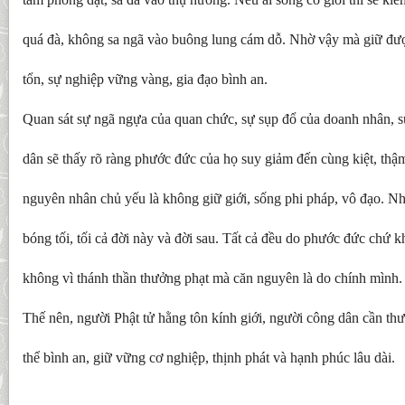
quá đà, không sa ngã vào buông lung cám dỗ. Nhờ vậy mà giữ đư
tổn, sự nghiệp vững vàng, gia đạo bình an.
Quan sát sự ngã ngựa của quan chức, sự sụp đổ của doanh nhân, s
dân sẽ thấy rõ ràng phước đức của họ suy giảm đến cùng kiệt, thậm
nguyên nhân chủ yếu là không giữ giới, sống phi pháp, vô đạo. N
bóng tối, tối cả đời này và đời sau. Tất cả đều do phước đức chứ 
không vì thánh thần thưởng phạt mà căn nguyên là do chính mình.
Thế nên, người Phật tử hằng tôn kính giới, người công dân cần th
thể bình an, giữ vững cơ nghiệp, thịnh phát và hạnh phúc lâu dài.