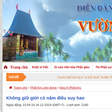
Trang chủ
Khất sĩ Việt
Di sản Văn hóa Phật giáo
Tin Phật sự
CHỦ ĐỀ
CHÀO MỪNG QUÝ VỊ ĐÃ GHÉ THĂM TRANG NHÀ.

Trang chủ
»
Phật học ứng dụng
»
Đạo lý Phật học
Không giữ giới có năm điều suy hao
Ngày đăng: 15:04:16 16-12-2024 (GMT+7) - Lượt xem: 2180