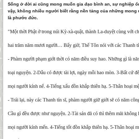
Sống ở đời ai cũng mong muốn gia đạo bình an, sự nghiệp ổn 
vậy, không nhiều người biết rằng nền tảng của những mong 
là phước đức.
"Một thời Phật ở trong núi Kỳ-xà-quật, thành La-duyệt cùng với 
hai trăm năm mươi người… Bấy giờ, Thế Tôn nói với các Thanh tín
- Phàm người phạm giới thời có năm điều suy hao. Những gì là nă
toại nguyện. 2-Dẫu có được tài lợi, ngày mỗi hao mòn. 3-Bất cứ 
mọi người kính nể. 4-Tiếng xấu đồn khắp thiên hạ. 5-Thân hoại m
- Trái lại, này các Thanh tín sĩ, phàm người giữ giới sẽ có năm cô
Cầu gì đều được như nguyện. 2-Tài sản đã có thì thêm mãi không 
mọi người kính mến. 4-Tiếng tốt đồn khắp thiên hạ. 5-Thân hoại 