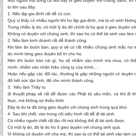
Một người mà sống cả đời hay đi gieo duyên với chúng sanh, thì c
to lớn sau đây:
1. Nếu lập gia đình rất dễ có con:
Quý vị thấy có nhiều người khi họ lập gia đình, mà bị vô sinh khôn
Trong nhiều lý do, có một lý do đó chính là họ quá ít gieo duyên vớ
Không có duyên với chúng sinh, thì sao họ có thể tái sinh vào làm
2. Nếu làm kinh doanh rất dễ thành công:
Khi làm ăn buôn bán, quý vị sẽ có rất nhiều chúng sinh mắc nợ m
do mình từng gieo duyên bố trí cho họ.
Nên khi buôn bán cái gì, họ sẽ nhắm vào mình mà mua, có t
mình, nhắm vào nhãn hiệu công ty của mình,…
Hoặc nếu gặp các đối tác, thường là gặp những người có duyên n
đỡ hết sức tận tình, để cho mình thành công.
3. Nếu làm Thầy tu
đi thuyết pháp sẽ rất dễ được các Phật tử yêu mến, và khi đi k
thực, mà không sợ thiếu thốn.
Đây là do ta đã từng gieo duyên với chúng sinh trong quá khứ.
4. Sau khi chết, vào trong cõi siêu hình rất dễ đi tái sinh:
Có nhiều người chết rất lâu rồi mà không thể đi tái sinh được.
Có một lý do, đó là do họ ít gieo duyên với chúng sinh quá.
Vì không có duyên với cha mẹ, thì sao ta có thể tái sinh vào làm c