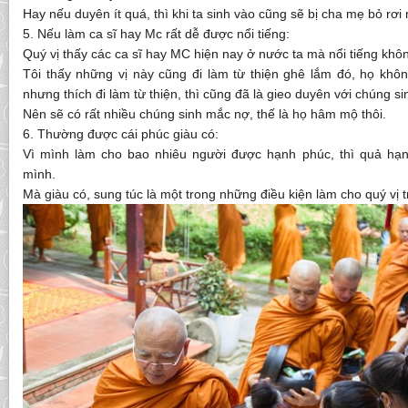
Hay nếu duyên ít quá, thì khi ta sinh vào cũng sẽ bị cha mẹ bỏ rơi 
5. Nếu làm ca sĩ hay Mc rất dễ được nổi tiếng:
Quý vị thấy các ca sĩ hay MC hiện nay ở nước ta mà nổi tiếng khô
Tôi thấy những vị này cũng đi làm từ thiện ghê lắm đó, họ khôn
nhưng thích đi làm từ thiện, thì cũng đã là gieo duyên với chúng sin
Nên sẽ có rất nhiều chúng sinh mắc nợ, thế là họ hâm mộ thôi.
6. Thường được cái phúc giàu có:
Vì mình làm cho bao nhiêu người được hạnh phúc, thì quả hạnh
mình.
Mà giàu có, sung túc là một trong những điều kiện làm cho quý vị 