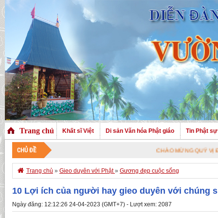
Trang chủ
Khất sĩ Việt
Di sản Văn hóa Phật giáo
Tin Phật sự
CHỦ ĐỀ
CHÀO MỪNG QUÝ VỊ ĐÃ GHÉ THĂM

Trang chủ
»
Gieo duyên với Phật
»
Gương đẹp cuộc sống
10 Lợi ích của người hay gieo duyên với chúng s
Ngày đăng: 12:12:26 24-04-2023 (GMT+7) - Lượt xem: 2087