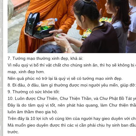
7. Tướng mạo thường xinh đẹp, khả ái:
Vì nếu quý vị bố thí vật chất cho chúng sinh ăn, thì họ sẽ không bị
mạp, xinh đẹp hơn.
Nên quả phúc nó trở lại là quý vị sẽ có tướng mạo xinh đẹp.
8. Đi đâu, ở đâu, làm gì thường được mọi người yêu mến, giúp đỡ:
9. Thường có sức khỏe tốt:
10. Luôn được Chư Thiên, Chư Thiện Thần, và Chư Phật Bồ Tát y
Đây là do tâm quý vị tốt, nên phát hào quang, làm Chư thiện th
luôn âm thầm theo gia hộ.
Trên đây là 10 lợi ích vô cùng lớn của người hay gieo duyên với ch
Mà muốn gieo duyên được thì các vị cần phải chịu hy sinh ban đầu
trước.