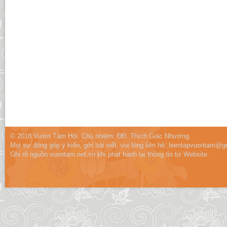
© 2018 Vườn Tâm Hội. Chủ nhiệm: ĐĐ. Thích Giác Nhường.
Mọi sự đóng góp ý kiến, gởi bài viết, vui lòng liên hệ:
bientapvuontam@gm
Ghi rõ nguồn vuontam.net.vn khi phát hành lại thông tin từ Website.