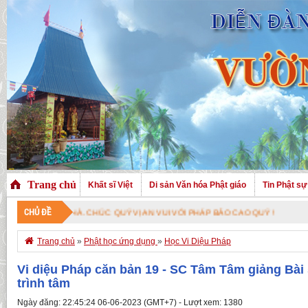
Trang chủ
Khất sĩ Việt
Di sản Văn hóa Phật giáo
Tin Phật sự
CHỦ ĐỀ
RANG NHÀ. CHÚC QUÝ VỊ AN VUI VỚI PHÁP BẢO CAO QUÝ !

Trang chủ
»
Phật học ứng dụng
»
Học Vi Diệu Pháp
Vi diệu Pháp căn bản 19 - SC Tâm Tâm giảng Bài
trình tâm
Ngày đăng: 22:45:24 06-06-2023 (GMT+7) - Lượt xem: 1380